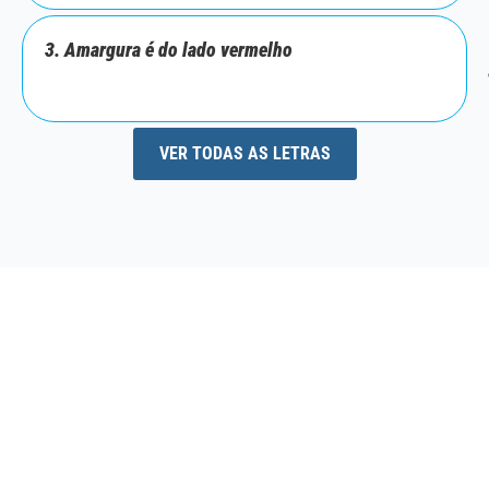
3. Amargura é do lado vermelho
VER TODAS AS LETRAS
SEJA SÓCIO DO GRÊMIO
Como sócio, o torcedor tem
benefícios exclusivos
e
acesso aos jogos
na Arena
, conforme a modalidade, fazendo parte da força que move o
clube dentro e fora de campo.