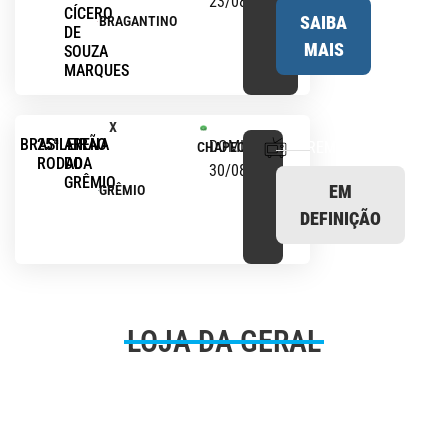
23/08/2026,
CÍCERO
SAIBA
BRAGANTINO
DE
MAIS
SOUZA
MARQUES
x
BRASILEIRÃO
25ª
ARENA
DOMINGO,
PREMIERE
CHAPECOENSE
RODADA
DO
30/08/2026,
GRÊMIO
EM
GRÊMIO
DEFINIÇÃO
LOJA DA GERAL